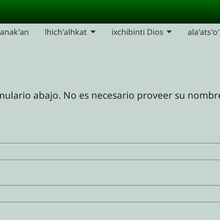
yanak'an
lhich'alhkat
ixchibinti Dios
ala'ats'o
mulario abajo. No es necesario proveer su nombre