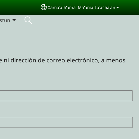
Xama'alh'ama' Ma'ania La'acha'an
Select your language
'stun
 ni dirección de correo electrónico, a menos